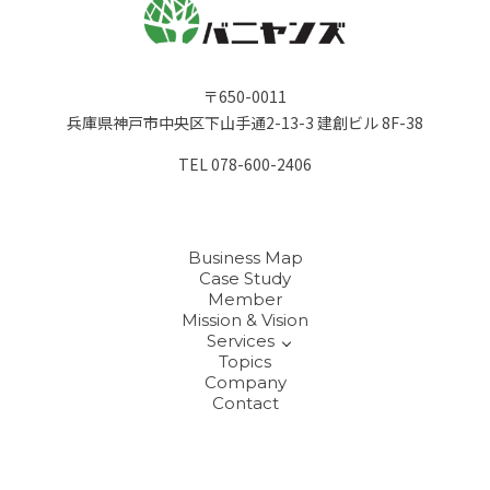
〒650-0011
兵庫県神戸市中央区下山手通2-13-3 建創ビル 8F-38
TEL
078-600-2406
Business Map
Case Study
Member
Mission & Vision
Services
Topics
Company
Contact